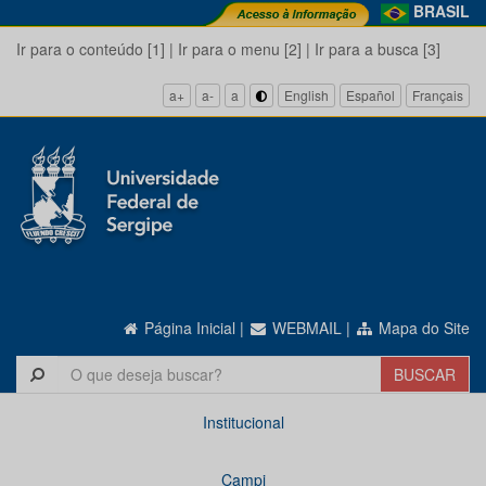
BRASIL
Ir para o conteúdo [1]
|
Ir para o menu [2]
|
Ir para a busca [3]
a+
a-
a
English
Español
Français
Página Inicial
|
WEBMAIL
|
Mapa do Site
Institucional
Campi