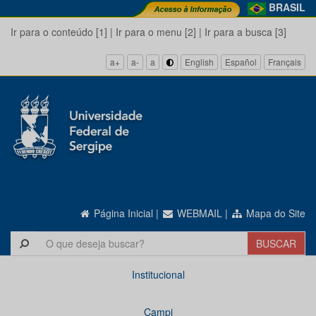
BRASIL
Ir para o conteúdo [1]
|
Ir para o menu [2]
|
Ir para a busca [3]
a+
a-
a
English
Español
Français
Página Inicial
|
WEBMAIL
|
Mapa do Site
Institucional
Campi