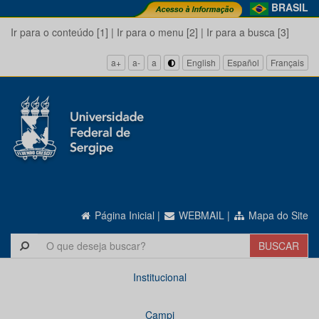
BRASIL
Ir para o conteúdo [1]
|
Ir para o menu [2]
|
Ir para a busca [3]
a+
a-
a
English
Español
Français
Página Inicial
|
WEBMAIL
|
Mapa do Site
Institucional
Campi