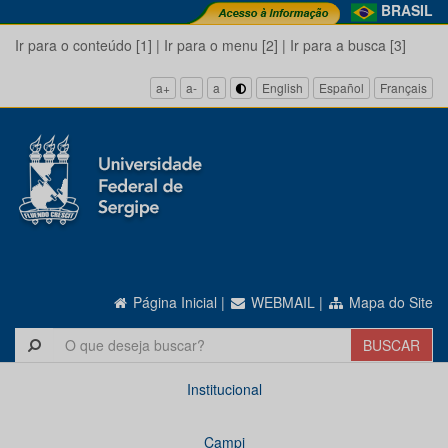
BRASIL
Ir para o conteúdo [1]
|
Ir para o menu [2]
|
Ir para a busca [3]
a+
a-
a
English
Español
Français
Página Inicial
|
WEBMAIL
|
Mapa do Site
Institucional
Campi