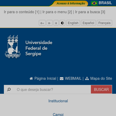
BRASIL
Ir para o conteúdo [1]
|
Ir para o menu [2]
|
Ir para a busca [3]
a+
a-
a
English
Español
Français
Página Inicial
|
WEBMAIL
|
Mapa do Site
Institucional
Campi