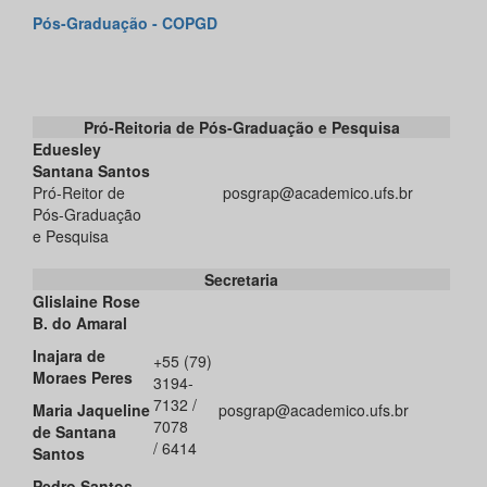
Pós-Graduação - COPGD
Pró-Reitoria de Pós-Graduação e Pesquisa
Eduesley
Santana Santos
Pró-Reitor de
posgrap@academico.ufs.br
Pós-Graduação
e Pesquisa
Secretaria
Glislaine Rose
B. do Amaral
Inajara de
+55 (79)
Moraes Peres
3194-
7132 /
Maria Jaqueline
posgrap@academico.ufs.br
7078
de Santana
/ 6414
Santos
Pedro Santos