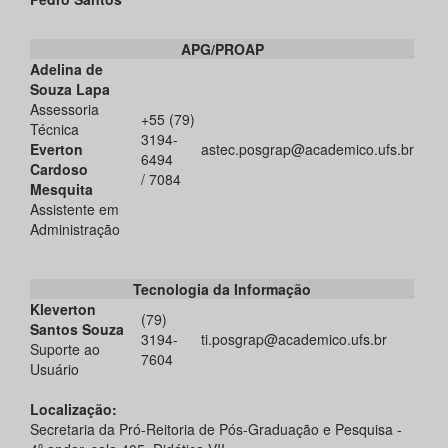
APG/PROAP
Adelina de
Souza Lapa
Assessoria
+55 (79)
Técnica
3194-
Everton
astec.posgrap@academico.ufs.br
6494
Cardoso
/ 7084
Mesquita
Assistente em
Administração
Tecnologia da Informação
Kleverton
(79)
Santos Souza
3194-
ti.posgrap@academico.ufs.br
Suporte ao
7604
Usuário
Localização:
Secretaria da Pró-Reitoria de Pós-Graduação e Pesquisa -