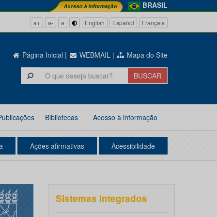
BRASIL
a+
a-
a
English
Español
Français
Página Inicial
|
WEBMAIL
|
Mapa do Site
Publicações
Bibliotecas
Acesso à informação
a
Ações afirmativas
Acessibilidade
Sistemas integrados