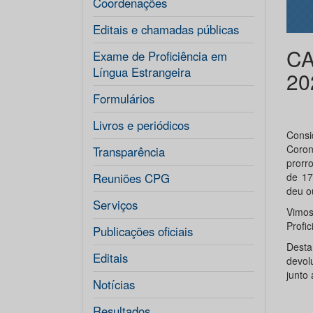
Coordenações
Editais e chamadas públicas
CA
Exame de Proficiência em
Língua Estrangeira
20
Formulários
Livros e periódicos
Consi
Coron
Transparência
prorr
Reuniões CPG
de 17
deu o
Serviços
Vimo
Profi
Publicações oficiais
Desta
Editais
devol
junto
Notícias
Resultados