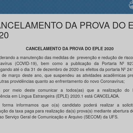
NCELAMENTO DA PROVA DO 
20
CANCELAMENTO DA PROVA DO EPLE 2020
derando a manutenção das medidas de prevenção e redução de riscos
avírus (COVID-19), bem como a publicação da Portaria Nº 92
ogando até o dia 31 de dezembro de 2020 os efeitos da portaria Nº 2
 de março deste ano, que suspendeu as atividades acadêmicas pre
utras providências quanto ao enfrentamento do novo Coronavírus;
s por meio deste comunicar a todos(as) que a realização do
ciência em Língua Estrangeira (EPLE) 2020.1 está CANCELADA.
 forma informamos que o(a) candidato poderá realizar a solici
ução da taxa paga para realização da(s) prova(s) mediante abertura 
 ao Serviço Geral de Comunicação e Arquivo (SECOM) da UFS.