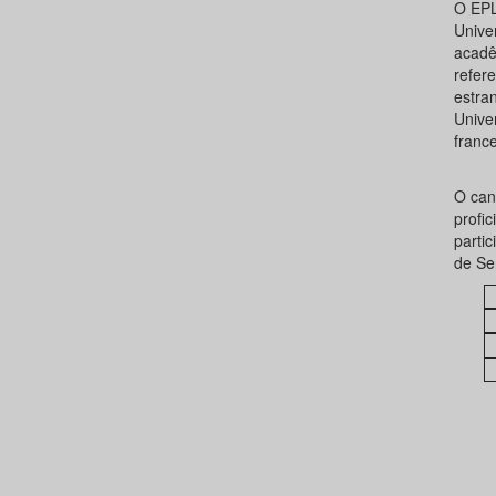
O EPL
Unive
acadê
refer
estra
Unive
franc
O can
profic
parti
de Se