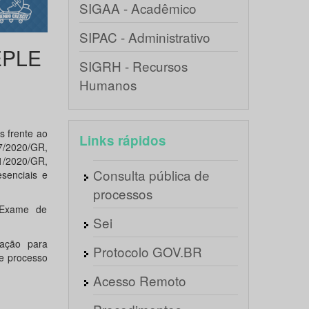
SIGAA - Acadêmico
SIPAC - Administrativo
EPLE
SIGRH - Recursos
Humanos
 frente ao
Links rápidos
7/2020/GR,
41/2020/GR,
Consulta pública de
senciais e
processos
 Exame de
Sei
tação para
Protocolo GOV.BR
de processo
Acesso Remoto