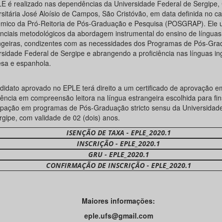
E é realizado nas dependências da Universidade Federal de Sergipe,
rsitária José Aloísio de Campos, São Cristóvão, em data definida no ca
mico da Pró-Reitoria de Pós-Graduação e Pesquisa (POSGRAP). Ele ut
enciais metodológicos da abordagem instrumental do ensino de línguas
ngeiras, condizentes com as necessidades dos Programas de Pós-Gra
rsidade Federal de Sergipe e abrangendo a proficiência nas línguas in
esa e espanhola.
didato aprovado no EPLE terá direito a um certificado de aprovação e
iência em compreensão leitora na língua estrangeira escolhida para fin
cipação em programas de Pós-Graduação stricto sensu da Universidad
rgipe, com validade de 02 (dois) anos.
ISENÇÃO DE TAXA - EPLE_2020.1
INSCRIÇÃO - EPLE_2020.1
GRU - EPLE_2020.1
CONFIRMAÇÃO DE INSCRIÇÃO - EPLE_2020.1
Maiores informações:
eple.ufs@gmail.com