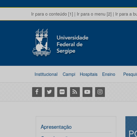
Ir para o conteúdo [1]
|
Ir para o menu [2]
|
Ir para a b
Institucional
Campi
Hospitais
Ensino
Pesqui
Facebook
Twitter
Flickr
RSS
Youtube
Instagram
Apresentação
P