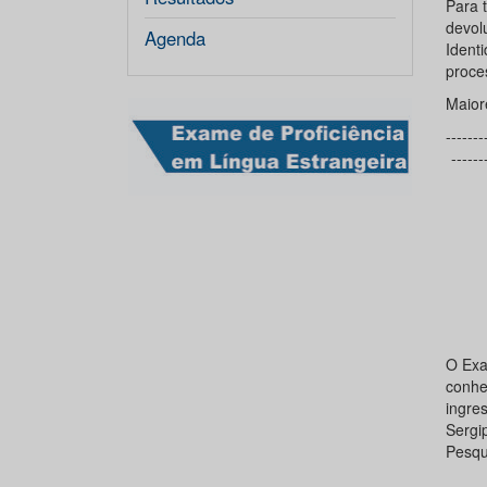
Para 
devol
Agenda
Ident
proce
Maior
-------
------
O Exa
conhe
ingre
Sergi
Pesqu