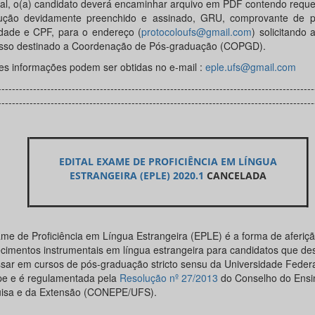
tal, o(a) candidato deverá encaminhar arquivo em PDF contendo requ
ução devidamente preenchido e assinado, GRU, comprovante de 
idade e CPF, para o endereço (
protocoloufs@gmail.com
) solicitando 
sso destinado a Coordenação de Pós-graduação (COPGD).
es informações podem ser obtidas no e-mail :
eple.ufs@gmail.com
------------------------------------------------------------------------------------------
------------------------------------------------------------------------------------------
EDITAL EXAME DE PROFICIÊNCIA EM LÍNGUA
ESTRANGEIRA (EPLE) 2020.1
CANCELADA
me de Proficiência em Língua Estrangeira (EPLE) é a forma de aferiç
cimentos instrumentais em língua estrangeira para candidatos que de
ssar em cursos de pós-graduação stricto sensu da Universidade Federa
pe e é regulamentada pela
Resolução nº 27/2013
do Conselho do Ensi
isa e da Extensão (CONEPE/UFS).