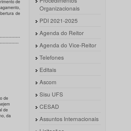
Procedimentos
erimento de
Organizacionais
pagamento,
abertura de
PDI 2021-2025
Agenda do Reitor
--------------
-------------
Agenda do Vice-Reitor
Telefones
Editais
Ascom
Sisu UFS
ão de
sejem
CESAD
l de
no, da
Assuntos Internacionais
Licitações